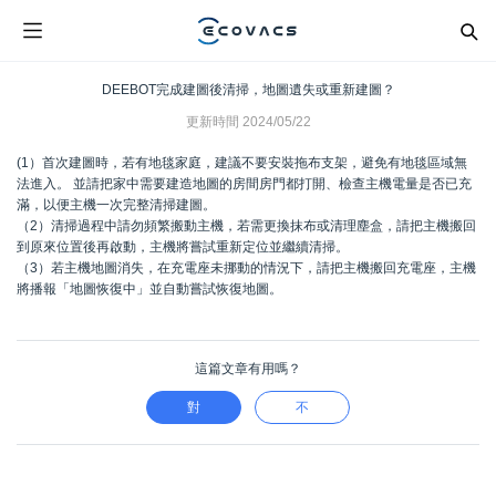
DEEBOT完成建圖後清掃，地圖遺失或重新建圖？
更新時間
2024/05/22
(1）首次建圖時，若有地毯家庭，建議不要安裝拖布支架，避免有地毯區域無
法進入。 並請把家中需要建造地圖的房間房門都打開、檢查主機電量是否已充
滿，以便主機一次完整清掃建圖。
（2）清掃過程中請勿頻繁搬動主機，若需更換抹布或清理塵盒，請把主機搬回
到原來位置後再啟動，主機將嘗試重新定位並繼續清掃。
（3）若主機地圖消失，在充電座未挪動的情況下，請把主機搬回充電座，主機
將播報「地圖恢復中」並自動嘗試恢復地圖。
這篇文章有用嗎？
對
不