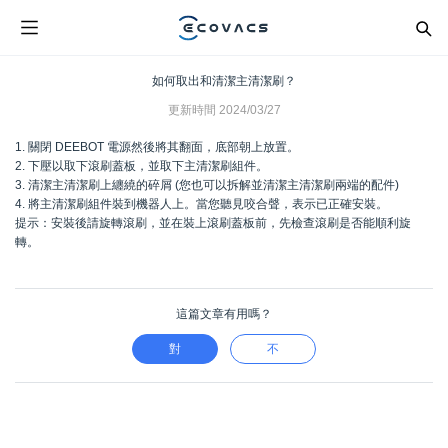
如何取出和清潔主清潔刷？
更新時間
2024/03/27
1. 關閉 DEEBOT 電源然後將其翻面，底部朝上放置。
2. 下壓以取下滾刷蓋板，並取下主清潔刷組件。
3. 清潔主清潔刷上纏繞的碎屑 (您也可以拆解並清潔主清潔刷兩端的配件)
4. 將主清潔刷組件裝到機器人上。當您聽見咬合聲，表示已正確安裝。
提示：安裝後請旋轉滾刷，並在裝上滾刷蓋板前，先檢查滾刷是否能順利旋
轉。
這篇文章有用嗎？
對
不