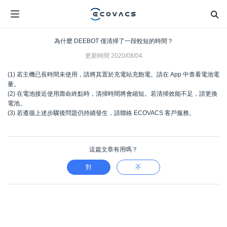
為什麼 DEEBOT 僅清掃了一段較短的時間？
更新時間
2020/08/04
(1) 若主機已長時間未使用，請將其置於充電站充飽電。請在 App 中查看電池電
量。
(2) 在電池接近使用壽命終點時，清掃時間將會縮短。若清掃效能不足，請更換
電池。
(3) 若遵循上述步驟後問題仍持續發生，請聯絡 ECOVACS 客戶服務。
這篇文章有用嗎？
對
不