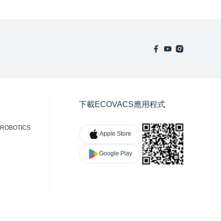
下載ECOVACS應用程式
ROBOTICS
Apple Store
Google Play