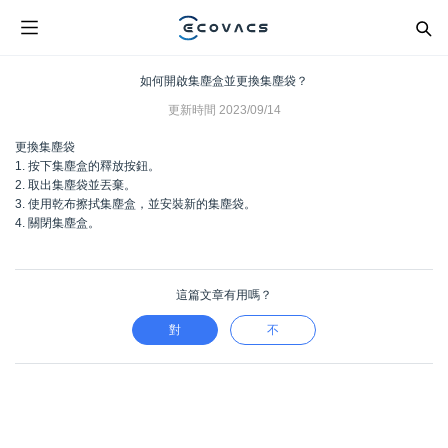
如何開啟集塵盒並更換集塵袋？
更新時間
2023/09/14
更換集塵袋
1. 按下集塵盒的釋放按鈕。
2. 取出集塵袋並丟棄。
3. 使用乾布擦拭集塵盒，並安裝新的集塵袋。
4. 關閉集塵盒。
這篇文章有用嗎？
對
不