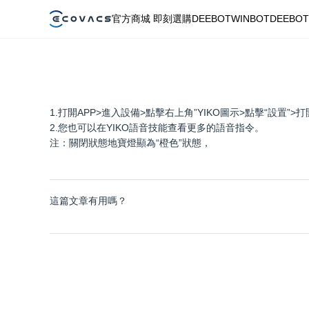
官方商城 即刻選購
DEEBOT
WINBOT
DEEBOT
1.打開APP>進入設備>點擊右上角”YIKO圖示>點擊“設置”>
2.您也可以在YIKO語音技能查看更多的語音指令。
注：關閉狀態地寶燈顯為“橙色”狀態，
這篇文章有用嗎？