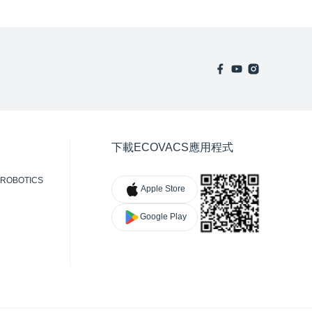
下載ECOVACS應用程式
ROBOTICS
Apple Store
Google Play