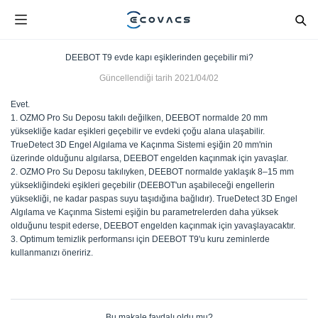
DEEBOT T9 evde kapı eşiklerinden geçebilir mi?
Güncellendiği tarih
2021/04/02
Evet.
1. OZMO Pro Su Deposu takılı değilken, DEEBOT normalde 20 mm
yüksekliğe kadar eşikleri geçebilir ve evdeki çoğu alana ulaşabilir.
TrueDetect 3D Engel Algılama ve Kaçınma Sistemi eşiğin 20 mm'nin
üzerinde olduğunu algılarsa, DEEBOT engelden kaçınmak için yavaşlar.
2. OZMO Pro Su Deposu takılıyken, DEEBOT normalde yaklaşık 8–15 mm
yüksekliğindeki eşikleri geçebilir (DEEBOT'un aşabileceği engellerin
yüksekliği, ne kadar paspas suyu taşıdığına bağlıdır). TrueDetect 3D Engel
Algılama ve Kaçınma Sistemi eşiğin bu parametrelerden daha yüksek
olduğunu tespit ederse, DEEBOT engelden kaçınmak için yavaşlayacaktır.
3. Optimum temizlik performansı için DEEBOT T9'u kuru zeminlerde
kullanmanızı öneririz.
Bu makale faydalı oldu mu?