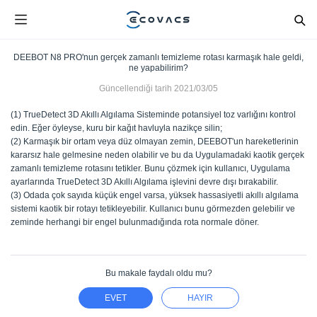
DEEBOT N8 PRO'nun gerçek zamanlı temizleme rotası karmaşık hale geldi,
ne yapabilirim?
Güncellendiği tarih
2021/03/05
(1) TrueDetect 3D Akıllı Algılama Sisteminde potansiyel toz varlığını kontrol
edin. Eğer öyleyse, kuru bir kağıt havluyla nazikçe silin;
(2) Karmaşık bir ortam veya düz olmayan zemin, DEEBOT'un hareketlerinin
kararsız hale gelmesine neden olabilir ve bu da Uygulamadaki kaotik gerçek
zamanlı temizleme rotasını tetikler. Bunu çözmek için kullanıcı, Uygulama
ayarlarında TrueDetect 3D Akıllı Algılama işlevini devre dışı bırakabilir.
(3) Odada çok sayıda küçük engel varsa, yüksek hassasiyetli akıllı algılama
sistemi kaotik bir rotayı tetikleyebilir. Kullanıcı bunu görmezden gelebilir ve
zeminde herhangi bir engel bulunmadığında rota normale döner.
Bu makale faydalı oldu mu?
EVET
HAYIR