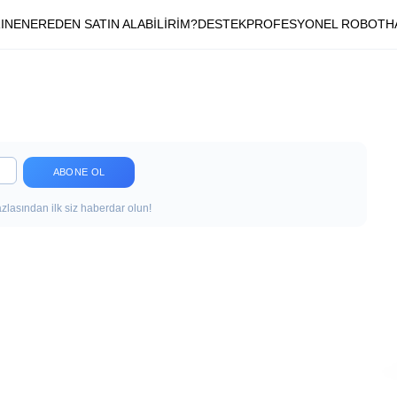
INE
NEREDEN SATIN ALABİLİRİM?
DESTEK
PROFESYONEL ROBOT
H
ABONE OL
zlasından ilk siz haberdar olun!