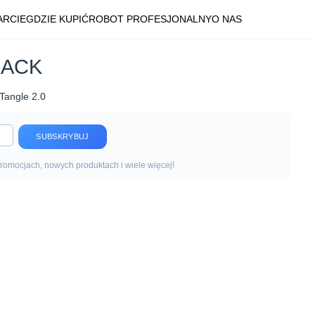
ARCIE
GDZIE KUPIĆ
ROBOT PROFESJONALNY
O NAS
LACK
oTangle 2.0
SUBSKRYBUJ
promocjach, nowych produktach i wiele więcej!