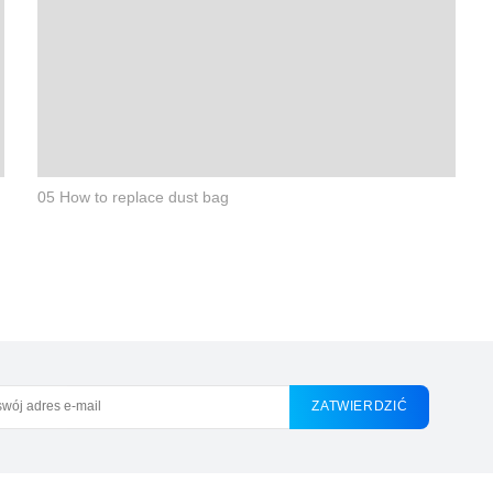
05 How to replace dust bag
ZATWIERDZIĆ