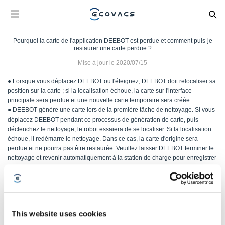
Pourquoi la carte de l'application DEEBOT est perdue et comment puis-je
restaurer une carte perdue ?
Mise à jour le
2020/07/15
● Lorsque vous déplacez DEEBOT ou l'éteignez, DEEBOT doit relocaliser sa
position sur la carte ; si la localisation échoue, la carte sur l'interface
principale sera perdue et une nouvelle carte temporaire sera créée.
● DEEBOT génère une carte lors de la première tâche de nettoyage. Si vous
déplacez DEEBOT pendant ce processus de génération de carte, puis
déclenchez le nettoyage, le robot essaiera de se localiser. Si la localisation
échoue, il redémarre le nettoyage. Dans ce cas, la carte d'origine sera
perdue et ne pourra pas être restaurée. Veuillez laisser DEEBOT terminer le
nettoyage et revenir automatiquement à la station de charge pour enregistrer
la carte.
● Si vous déplacez DEEBOT et déclenchez ensuite le nettoyage lorsque la
carte a déjà été enregistrée, DEEBOT va essayer de se localiser. Si la
localisation échoue, il redémarre le nettoyage. Vous pouvez ramener
DEEBOT à la station de charge si vous souhaitez restaurer la carte
This website uses cookies
immédiatement.