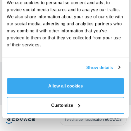
We use cookies to personalise content and ads, to
provide social media features and to analyse our traffic.
Cet article vous a-t-il été utile ?
We also share information about your use of our site with
our social media, advertising and analytics partners who
OUI
NON
may combine it with other information that you’ve
provided to them or that they’ve collected from your use
of their services.
Show details
Obtenez les dernières nouvelles d'ECOVACS
SOUMETTRE
Allow all cookies
Customize
Télécharger l'application ECOVACS