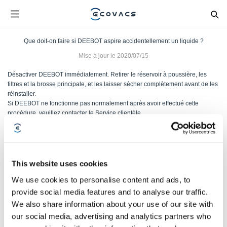
Que doit-on faire si DEEBOT aspire accidentellement un liquide ?
Mise à jour le
2020/07/15
Désactiver DEEBOT immédiatement. Retirer le réservoir à poussière, les
filtres et la brosse principale, et les laisser sécher complètement avant de les
réinstaller.
Si DEEBOT ne fonctionne pas normalement après avoir effectué cette
procédure, veuillez contacter le Service clientèle.
Cet article vous a-t-il été utile ?
This website uses cookies
OUI
NON
We use cookies to personalise content and ads, to
provide social media features and to analyse our traffic.
We also share information about your use of our site with
our social media, advertising and analytics partners who