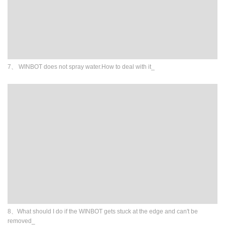
7、 WINBOT does not spray water.How to deal with it_
8、What should I do if the WINBOT gets stuck at the edge and can't be
removed_