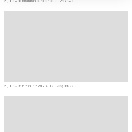
5、How to maintain care for clean WINBOT
6、How to clean the WINBOT driving threads