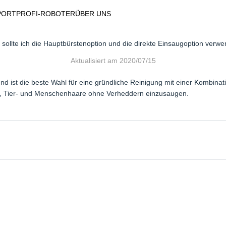
PORT
PROFI-ROBOTER
ÜBER UNS
sollte ich die Hauptbürstenoption und die direkte Einsaugoption verw
Aktualisiert am
2020/07/15
nd ist die beste Wahl für eine gründliche Reinigung mit einer Kombinat
t, Tier- und Menschenhaare ohne Verheddern einzusaugen.