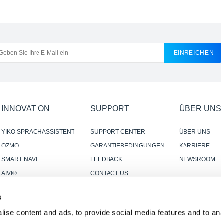
EINREICHEN
INNOVATION
SUPPORT
ÜBER UNS
YIKO SPRACHASSISTENT
SUPPORT CENTER
ÜBER UNS
OZMO
GARANTIEBEDINGUNGEN
KARRIERE
SMART NAVI
FEEDBACK
NEWSROOM
AIVI®
CONTACT US
SMART CONNECTION
s
ise content and ads, to provide social media features and to anal
R