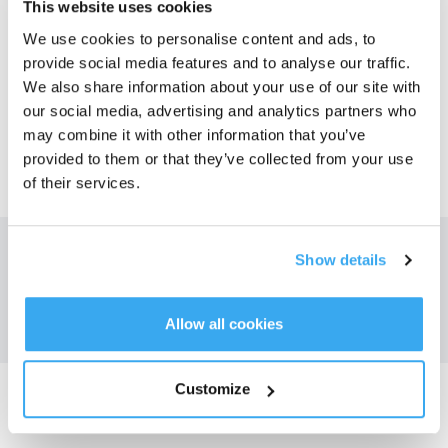
This website uses cookies
We use cookies to personalise content and ads, to
Questo articolo è stato utile?
provide social media features and to analyse our traffic.
We also share information about your use of our site with
SÌ
NO
our social media, advertising and analytics partners who
may combine it with other information that you’ve
provided to them or that they’ve collected from your use
of their services.
Ottieni le ultime notizie da ECOVACS
Show details
INVIARE
Allow all cookies
Customize
Scarica l'app ECOVACS