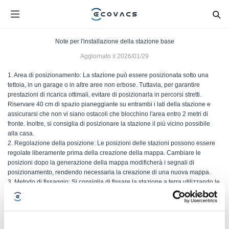
Note per l'installazione della stazione base
Aggiornato il
2026/01/29
1. Area di posizionamento: La stazione può essere posizionata sotto una
tettoia, in un garage o in altre aree non erbose. Tuttavia, per garantire
prestazioni di ricarica ottimali, evitare di posizionarla in percorsi stretti.
Riservare 40 cm di spazio pianeggiante su entrambi i lati della stazione e
assicurarsi che non vi siano ostacoli che blocchino l'area entro 2 metri di
fronte. Inoltre, si consiglia di posizionare la stazione il più vicino possibile
alla casa.
2. Regolazione della posizione: Le posizioni delle stazioni possono essere
regolate liberamente prima della creazione della mappa. Cambiare le
posizioni dopo la generazione della mappa modificherà i segnali di
posizionamento, rendendo necessaria la creazione di una nuova mappa.
3. Metodo di fissaggio: Si consiglia di fissare la stazione a terra utilizzando le
viti di fissaggio a terra incluse. Il mancato fissaggio può causare movimenti e
quindi impedire la ricarica. La mancanza di fissaggio a lungo termine può
anche deformare la piastra di base, compromettendo le prestazioni di
ricarica.