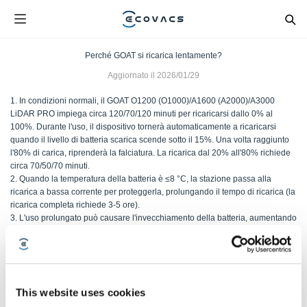
Perché GOAT si ricarica lentamente?
Aggiornato il
2026/01/29
1. In condizioni normali, il GOAT O1200 (O1000)/A1600 (A2000)/A3000
LiDAR PRO impiega circa 120/70/120 minuti per ricaricarsi dallo 0% al
100%. Durante l'uso, il dispositivo tornerà automaticamente a ricaricarsi
quando il livello di batteria scarica scende sotto il 15%. Una volta raggiunto
l'80% di carica, riprenderà la falciatura. La ricarica dal 20% all'80% richiede
circa 70/50/70 minuti.
2. Quando la temperatura della batteria è ≤8 °C, la stazione passa alla
ricarica a bassa corrente per proteggerla, prolungando il tempo di ricarica (la
ricarica completa richiede 3-5 ore).
3. L'uso prolungato può causare l'invecchiamento della batteria, aumentando
potenzialmente il tempo di ricarica.
Se nessuna delle soluzioni sopra elencate è applicabile, contattare il servizio
post-vendita Ecovacs.
This website uses cookies
Questo articolo è stato utile?