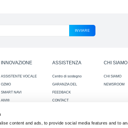
INVIARE
INNOVAZIONE
ASSISTENZA
CHI SIAMO
ASSISTENTE VOCALE
Centro di sostegno
CHI SIAMO
YIKO
OZMO
GARANZIA DEL
NEWSROOM
PRODUTTORE
SMART NAVI
FEEDBACK
AIVI®
CONTACT
SMART CONNECTION
s
ise content and ads, to provide social media features and to anal