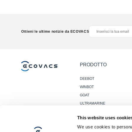
Ottieni le ultime notizie da ECOVACS
PRODOTTO
DEEBOT
WINBOT
GOAT
ULTRAMARINE
ACCESSORI
This website uses cookie
ROBOT PROFESSIONALI
We use cookies to personal
PER PULIZIA PAVIMENTI