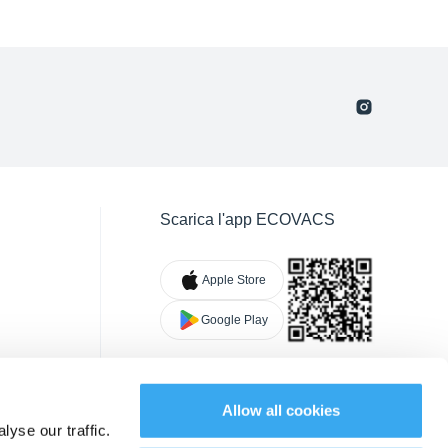
Scarica l'app ECOVACS
Apple Store
Google Play
Allow all cookies
yse our traffic.