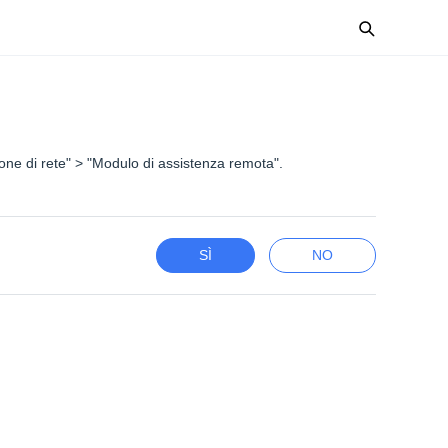
zione di rete" > "Modulo di assistenza remota".
SÌ
NO