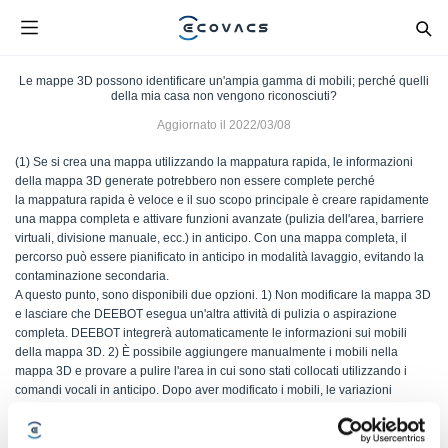
Le mappe 3D possono identificare un'ampia gamma di mobili; perché quelli
della mia casa non vengono riconosciuti?
Aggiornato il
2022/03/08
(1) Se si crea una mappa utilizzando la mappatura rapida, le informazioni
della mappa 3D generate potrebbero non essere complete perché
la mappatura rapida è veloce e il suo scopo principale è creare rapidamente
una mappa completa e attivare funzioni avanzate (pulizia dell'area, barriere
virtuali, divisione manuale, ecc.) in anticipo. Con una mappa completa, il
percorso può essere pianificato in anticipo in modalità lavaggio, evitando la
contaminazione secondaria.
A questo punto, sono disponibili due opzioni. 1) Non modificare la mappa 3D
e lasciare che DEEBOT esegua un'altra attività di pulizia o aspirazione
completa. DEEBOT integrerà automaticamente le informazioni sui mobili
della mappa 3D. 2) È possibile aggiungere manualmente i mobili nella
mappa 3D e provare a pulire l'area in cui sono stati collocati utilizzando i
comandi vocali in anticipo. Dopo aver modificato i mobili, le variazioni
apportate alla mappa 3D avranno la priorità. Non saranno effettuati ulteriori
aggiornamenti sulle mappe esistenti.
(2) Se la mappa è stata creata in modalità di pulizia, è possibile che DEEBOT