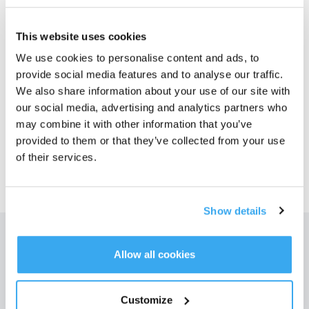
non si sia avvicinato ai mobili a causa di ostacoli o altri motivi. È possibile
controllare se la mappa è completa nell'app. È possibile aggiungere
This website uses cookies
manualmente i mobili selezionando "Arredamento" nella pagina della mappa
3D.
We use cookies to personalise content and ads, to
provide social media features and to analyse our traffic.
We also share information about your use of our site with
Questo articolo è stato utile?
our social media, advertising and analytics partners who
may combine it with other information that you’ve
SÌ
NO
provided to them or that they’ve collected from your use
of their services.
Show details
Ottieni le ultime notizie da ECOVACS
Allow all cookies
INVIARE
Customize