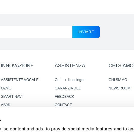
INVIARE
INNOVAZIONE
ASSISTENZA
CHI SIAMO
ASSISTENTE VOCALE
Centro di sostegno
CHI SIAMO
YIKO
OZMO
GARANZIA DEL
NEWSROOM
PRODUTTORE
SMART NAVI
FEEDBACK
AIVI®
CONTACT
SMART CONNECTION
s
ise content and ads, to provide social media features and to anal