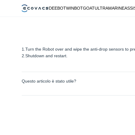
DEEBOT
WINBOT
GOAT
ULTRAMARINE
ASSI
1.Turn the Robot over and wipe the anti-drop sensors to pr
2.Shutdown and restart.
Questo articolo è stato utile?