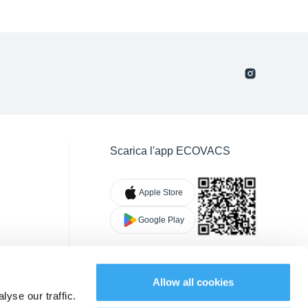
Scarica l'app ECOVACS
Apple Store
Google Play
Allow all cookies
yse our traffic.