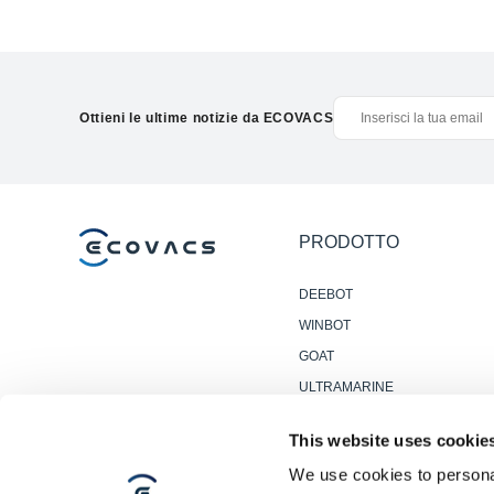
Ottieni le ultime notizie da ECOVACS
PRODOTTO
DEEBOT
WINBOT
GOAT
ULTRAMARINE
ACCESSORI
This website uses cookie
ROBOT PROFESSIONALI
We use cookies to personal
PER PULIZIA PAVIMENTI