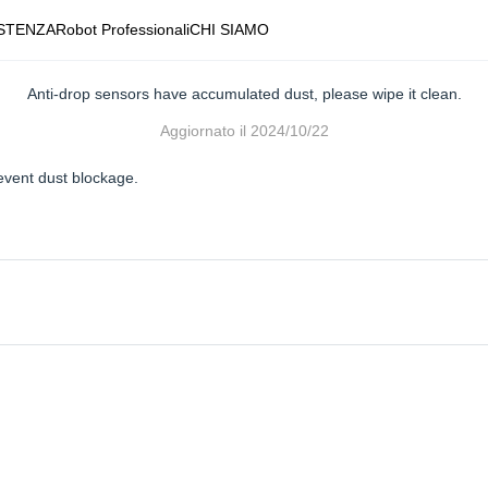
STENZA
Robot Professionali
CHI SIAMO
Anti-drop sensors have accumulated dust, please wipe it clean.
Aggiornato il
2024/10/22
event dust blockage.