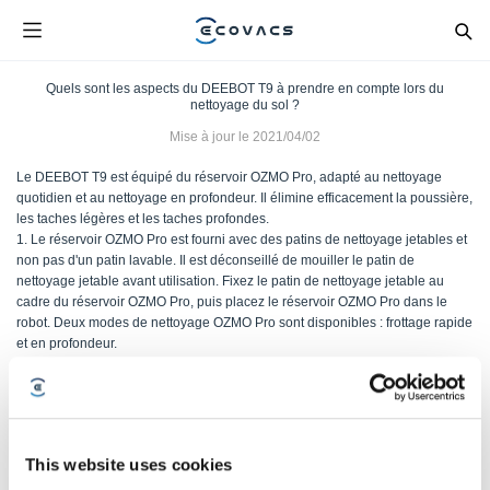
Quels sont les aspects du DEEBOT T9 à prendre en compte lors du
nettoyage du sol ?
Mise à jour le
2021/04/02
Le DEEBOT T9 est équipé du réservoir OZMO Pro, adapté au nettoyage
quotidien et au nettoyage en profondeur. Il élimine efficacement la poussière,
les taches légères et les taches profondes.
1. Le réservoir OZMO Pro est fourni avec des patins de nettoyage jetables et
non pas d'un patin lavable. Il est déconseillé de mouiller le patin de
nettoyage jetable avant utilisation. Fixez le patin de nettoyage jetable au
cadre du réservoir OZMO Pro, puis placez le réservoir OZMO Pro dans le
robot. Deux modes de nettoyage OZMO Pro sont disponibles : frottage rapide
et en profondeur.
2. Lors de l'installation du réservoir, assurez-vous qu'il est correctement fixé
au corps du robot. Vous entendrez un bruit de verrouillage distinct.
This website uses cookies
Cet article vous a-t-il été utile ?