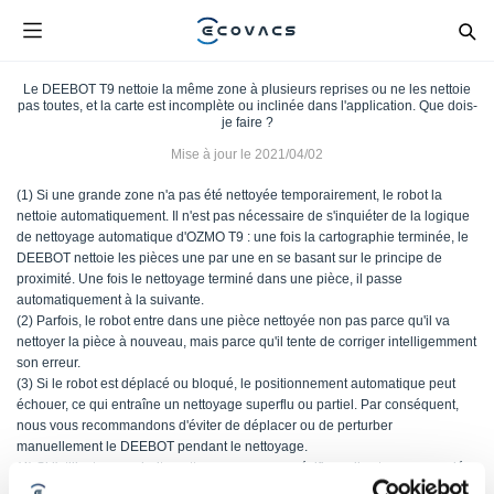
Le DEEBOT T9 nettoie la même zone à plusieurs reprises ou ne les nettoie
pas toutes, et la carte est incomplète ou inclinée dans l'application. Que dois-
je faire ?
Mise à jour le
2021/04/02
(1) Si une grande zone n'a pas été nettoyée temporairement, le robot la
nettoie automatiquement. Il n'est pas nécessaire de s'inquiéter de la logique
de nettoyage automatique d'OZMO T9 : une fois la cartographie terminée, le
DEEBOT nettoie les pièces une par une en se basant sur le principe de
proximité. Une fois le nettoyage terminé dans une pièce, il passe
automatiquement à la suivante.
(2) Parfois, le robot entre dans une pièce nettoyée non pas parce qu'il va
nettoyer la pièce à nouveau, mais parce qu'il tente de corriger intelligemment
son erreur.
(3) Si le robot est déplacé ou bloqué, le positionnement automatique peut
échouer, ce qui entraîne un nettoyage superflu ou partiel. Par conséquent,
nous vous recommandons d'éviter de déplacer ou de perturber
manuellement le DEEBOT pendant le nettoyage.
(4) Si l'utilisateur souhaite nettoyer une zone spécifique, il est recommandé
d'utiliser le mode personnalisé dans l'application pour sélectionner une zone