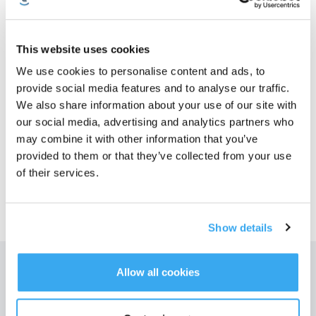
précise sur la carte. Le DEEBOT quitte automatiquement la station d'accueil
et se déplace vers la zone sélectionnée pour démarrer le nettoyage. (Si le
DEEBOT est en phase de nettoyage lorsque le mode personnalisé est
This website uses cookies
sélectionné, l'utilisateur doit mettre fin à la tâche de nettoyage en cours et
aider le DEEBOT à revenir à la station d'accueil pour ensuite lancer le mode
We use cookies to personalise content and ads, to
personnalisé.) )
provide social media features and to analyse our traffic.
We also share information about your use of our site with
our social media, advertising and analytics partners who
Cet article vous a-t-il été utile ?
may combine it with other information that you’ve
OUI
NON
provided to them or that they’ve collected from your use
of their services.
Show details
Obtenez les dernières nouvelles d'ECOVACS
Allow all cookies
SOUMETTRE