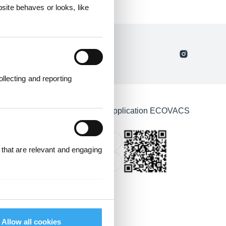
ite behaves or looks, like
llecting and reporting
E
Télécharger l'application ECOVACS
Apple Store
US
 that are relevant and engaging
Google Play
E
providers of individual cookies.
Allow all cookies