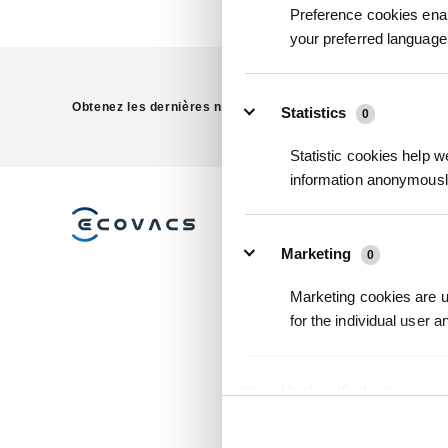
Preference cookies enab
your preferred language 
Obtenez les dernières nouvelles d'ECOVACS
Statistics
0
Statistic cookies help w
information anonymousl
PRODUIT
I
Marketing
0
DEEBOT
AS
Marketing cookies are us
WINBOT
OZ
for the individual user 
GOAT
SM
ULTRAMARINE
AI
ACCESSOIRES
CO
Unclassified
0
IN
ROBOTS DE NETTOYAGE
Unclassified cookies are
DE SOLS