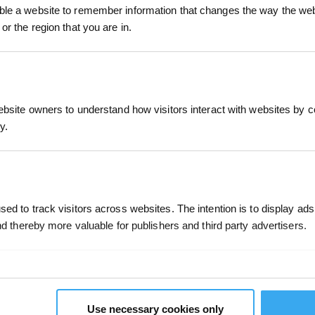
le a website to remember information that changes the way the webs
or the region that you are in.
SOUMETTRE
ebsite owners to understand how visitors interact with websites by co
y.
NNOVATION
ASSISTANCE
À PROPOS D
NOUS
SISTANT VOCAL YIKO
CENTRE DE SUPPORT
À PROPOS DE NO
ed to track visitors across websites. The intention is to display ads
MO
CONDITIONS DE
and thereby more valuable for publishers and third party advertisers.
GARANTIE
SALLE DE PRESS
ART NAVI
FEEDBACK
VI®
CONTACT
NNEXION
TELLIGENTE
 cookies that we are in the process of classifying, together with the 
Use necessary cookies only