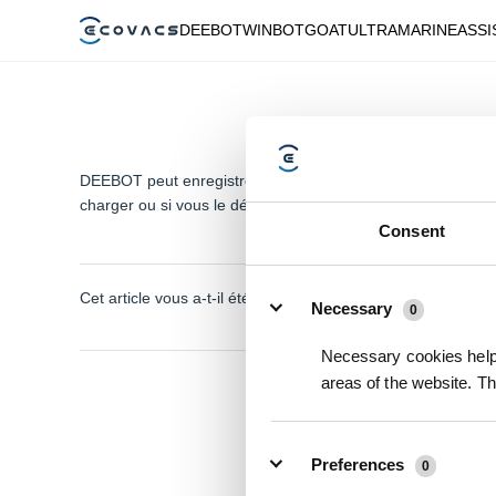
DEEBOT
WINBOT
GOAT
ULTRAMARINE
ASSI
DEEBOT peut enregistrer la carte lorsqu'il termine un cycl
charger ou si vous le déplacez manuellement vers d'autres 
Consent
Details
Cet article vous a-t-il été utile ?
Necessary
0
Necessary cookies help 
areas of the website. T
Preferences
0