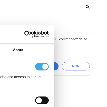
BOT n'enregistre pas la carte si vous lui commandez de se
About
OUI
NON
ation and access to secure