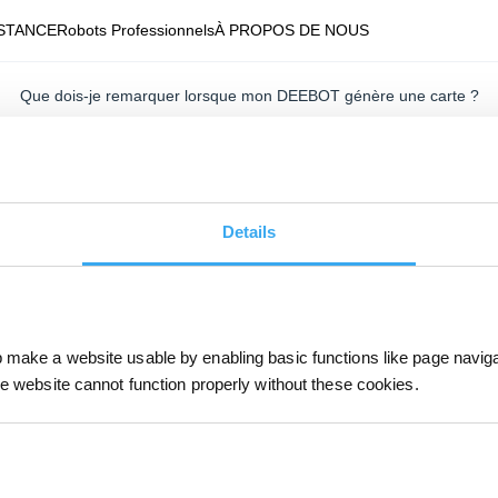
STANCE
Robots Professionnels
À PROPOS DE NOUS
Que dois-je remarquer lorsque mon DEEBOT génère une carte ?
Mise à jour le
2020/07/15
e de nettoyage et revenir automatiquement à la station de charge. DEE
zones à nettoyer lorsqu'il est dans son premier nettoyage.
Details
make a website usable by enabling basic functions like page navig
he website cannot function properly without these cookies.