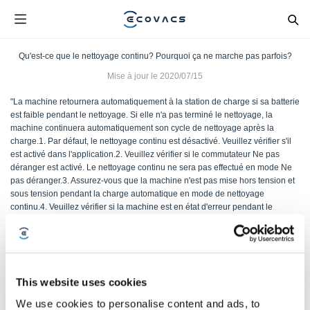
Qu'est-ce que le nettoyage continu? Pourquoi ça ne marche pas parfois?
Mise à jour le
2020/07/15
"La machine retournera automatiquement à la station de charge si sa batterie
est faible pendant le nettoyage. Si elle n'a pas terminé le nettoyage, la
machine continuera automatiquement son cycle de nettoyage après la
charge.1. Par défaut, le nettoyage continu est désactivé. Veuillez vérifier s'il
est activé dans l'application.2. Veuillez vérifier si le commutateur Ne pas
déranger est activé. Le nettoyage continu ne sera pas effectué en mode Ne
pas déranger.3. Assurez-vous que la machine n'est pas mise hors tension et
sous tension pendant la charge automatique en mode de nettoyage
continu.4. Veuillez vérifier si la machine est en état d'erreur pendant le
nettoyage continu. "
This website uses cookies
Cet article vous a-t-il été utile ?
We use cookies to personalise content and ads, to
OUI
NON