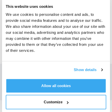
Lecture/Pause de la télécommande, puis sur la touche Charge/Accueil. Le
DEEBOT cesse alors d'aspirer et retourne à la station de charge.
This website uses cookies
We use cookies to personalise content and ads, to
provide social media features and to analyse our traffic.
Cet article vous a-t-il été utile ?
We also share information about your use of our site with
our social media, advertising and analytics partners who
OUI
NON
may combine it with other information that you’ve
provided to them or that they’ve collected from your use
of their services.
Show details
Obtenez les dernières nouvelles d'ECOVACS
SOUMETTRE
Allow all cookies
Customize