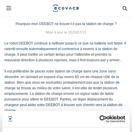
Pourquoi mon DEEBOT ne trouve-t-il pas la station de charge ?
Mise à jour le
2020/07/15
Le robot DEEBOT continue à nettoyer jusqu'à ce que sa batterie soit faible. Il
ralentit ensuite automatiquement et commence à revenir à la station de
charge. Il peut mettre un certain temps pour l'atteindre et prendre la
mauvaise direction à plusieurs reprises, mais il finit toujours par y arriver...
Il est préférable de placer votre station de charge dans une zone sans
désordre, en laissant un espace d'au moins 60 cm de chaque côté de la
station. Bien que vous ne souhaitiez probablement pas que la station de
charge se trouve au milieu de votre salon, il est utile de tester plusieurs
emplacements. La station de charge envoie un signal radio de faible
puissance pour attirer le DEEBOT. Parfois, un léger déplacement du
chargeur peut aider votre DEEBOT à trouver son chemin vers la station de
charge.
Si vous le souhaitez, l'application permet de renvoyer votre DEEBOT à la
station de charge de manière anticipée. Pour cela, appuyez sur la touche