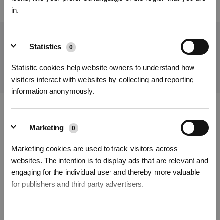
Jetzt anmelden
&
3% sparen!
in.
Holen Sie sich die neuesten Nachrichten von ECOVACS
Statistics
0
Abonnieren
EINREICHEN
Statistic cookies help website owners to understand how
visitors interact with websites by collecting and reporting
information anonymously.
*Melden Sie sich für unseren Newsletter an und erhalten Sie einen
exklusiven 3%-Rabattgutschein für Ihre nächste Bestellung.
ECOVACS App herunterladen
Marketing
0
PRODUKT
Marketing cookies are used to track visitors across
websites. The intention is to display ads that are relevant and
INNOVATION
engaging for the individual user and thereby more valuable
for publishers and third party advertisers.
SUPPORT
Unclassified
0