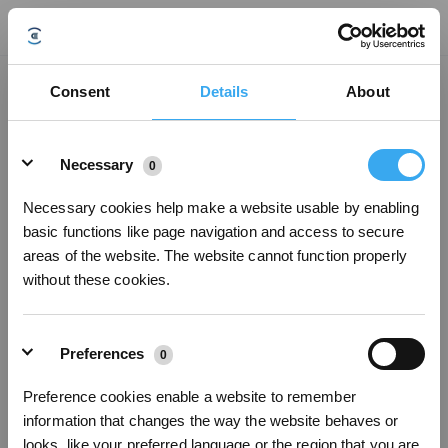
Warum kann der GOAT nicht den Mähvorgang wiederaufnehmen, nachdem
Consent
Details
About
ich ihn bewegt habe?
Aktualisiert am
2025/02/21
Details
Wenn der GOAT bewegt wird, können die Positionsdaten des GOAT
Necessary
0
fehlerhaft sein. Bewege den GOAT in diesem Fall manuell bzw. per
Fernbedienung in die Dockingstation, um die Positionsaktualisierung
Necessary cookies help make a website usable by enabling
abzuschließen. Danach kann der GOAT mit der Mähaufgabe beginnen.
basic functions like page navigation and access to secure
areas of the website. The website cannot function properly
without these cookies.
War dieser Artikel hilfreich?
JA
NEIN
Preferences
0
Preference cookies enable a website to remember
information that changes the way the website behaves or
looks, like your preferred language or the region that you are