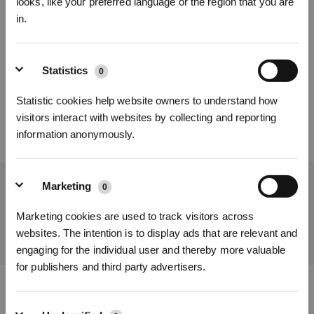
looks, like your preferred language or the region that you are
in.
War dieser Artikel hilfreich?
Statistics
0
Jetzt anmelden
&
3% sparen!
JA
NEIN
Statistic cookies help website owners to understand how
visitors interact with websites by collecting and reporting
information anonymously.
Abonnieren
Marketing
0
Holen Sie sich die neuesten Nachrichten von ECOVACS
EINREICHEN
Marketing cookies are used to track visitors across
*Melden Sie sich für unseren Newsletter an und erhalten Sie einen
exklusiven 3%-Rabattgutschein für Ihre nächste Bestellung.
websites. The intention is to display ads that are relevant and
engaging for the individual user and thereby more valuable
for publishers and third party advertisers.
ECOVACS App herunterladen