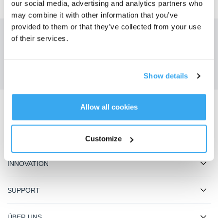
our social media, advertising and analytics partners who
may combine it with other information that you’ve
provided to them or that they’ve collected from your use
of their services.
Holen Sie sich die neuesten Nachrichten von ECOVACS
EINREICHEN
Show details
Allow all cookies
ECOVACS App herunterladen
PRODUKT
Customize
INNOVATION
SUPPORT
ÜBER UNS